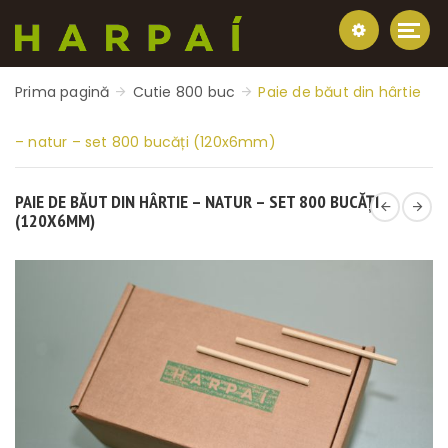
Prima pagină
Cutie 800 buc
Paie de băut din hârtie
– natur – set 800 bucăți (120x6mm)
PAIE DE BĂUT DIN HÂRTIE – NATUR – SET 800 BUCĂȚI
(120X6MM)