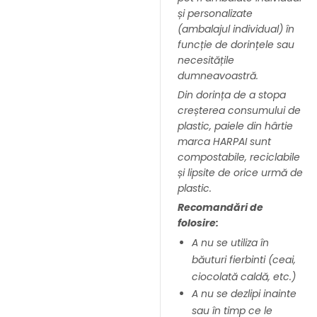
și personalizate
(ambalajul individual) în
funcție de dorințele sau
necesitățile
dumneavoastră.
Din dorința de a stopa
creșterea consumului de
plastic, paiele din hârtie
marca HARPAI sunt
compostabile, reciclabile
și lipsite de orice urmă de
plastic.
Recomandări de
folosire:
A nu se utiliza în
băuturi fierbinti (ceai,
ciocolată caldă, etc.)
A nu se dezlipi inainte
sau în timp ce le