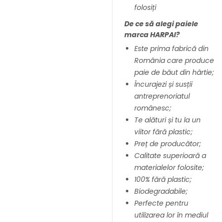
folosiți
De ce să alegi paiele
marca HARPAI?
Este prima fabrică din
România care produce
paie de băut din hârtie;
Încurajezi și susții
antreprenoriatul
românesc;
Te alături și tu la un
viitor fără plastic;
Preț de producător;
Calitate superioară a
materialelor folosite;
100% fără plastic;
Biodegradabile;
Perfecte pentru
utilizarea lor în mediul