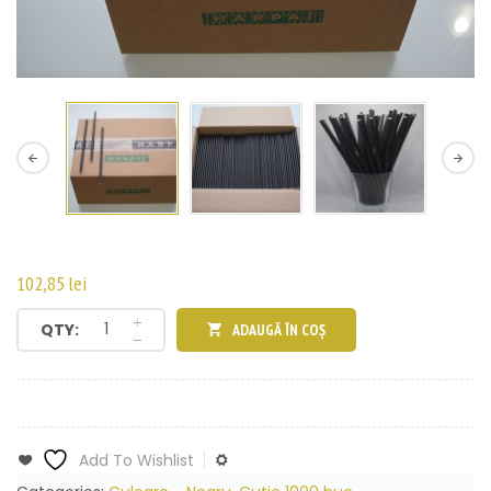
102,85
lei
QTY:
ADAUGĂ ÎN COȘ
Add To Wishlist
Add To Compare