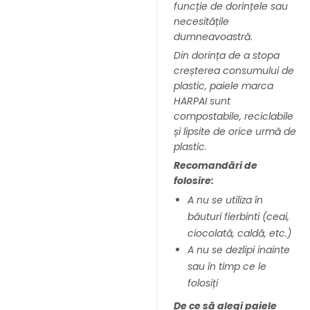
funcție de dorințele sau
necesitățile
dumneavoastră.
Din dorința de a stopa
creșterea consumului de
plastic, paiele marca
HARPAI sunt
compostabile, reciclabile
și lipsite de orice urmă de
plastic.
Recomandări de
folosire:
A nu se utiliza în
băuturi fierbinti (ceai,
ciocolată, caldă, etc.)
A nu se dezlipi inainte
sau în timp ce le
folosiți
De ce să alegi paiele