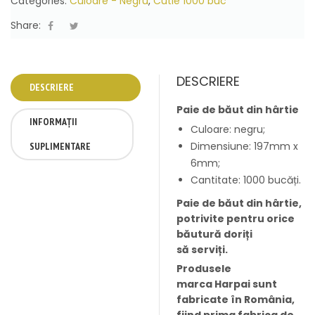
Categories:
Culoare - Negru
,
Cutie 1000 buc
Share:
DESCRIERE
DESCRIERE
Paie de băut din hârtie
INFORMAȚII
Culoare: negru;
Dimensiune: 197mm x
SUPLIMENTARE
6mm;
Cantitate: 1000 bucăți.
Paie de băut din hârtie,
potrivite pentru orice
băutură doriți
să serviți.
Produsele
marca Harpai sunt
fabricate în România,
fiind prima fabrica de