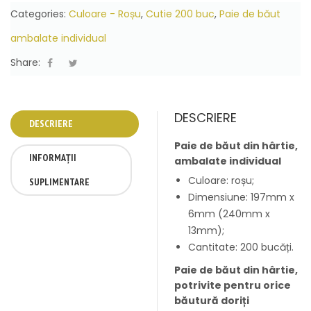
Categories:
Culoare - Roșu
,
Cutie 200 buc
,
Paie de băut
ambalate individual
Share:
DESCRIERE
DESCRIERE
Paie de băut din hârtie,
INFORMAȚII
ambalate individual
Culoare: roșu;
SUPLIMENTARE
Dimensiune: 197mm x
6mm (240mm x
13mm);
Cantitate: 200 bucăți.
Paie de băut din hârtie,
potrivite pentru orice
băutură doriți