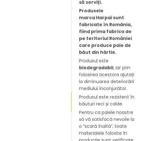
să serviți.
Produsele
marca Harpai sunt
fabricate în România,
fiind prima fabrica de
pe teritoriul României
care produce paie de
băut din hârtie.
Produsul este
biodegradabil
, iar prin
folosirea acestora ajutați
la diminuarea deteriorării
mediului înconjurător.
Produsul este rezistent în
băuturi reci și calde.
Pentru ca paiele noastre
să vă satisfacă nevoile la
o ”scară înaltă”, toate
materialele folosite în
producție sunt verificate