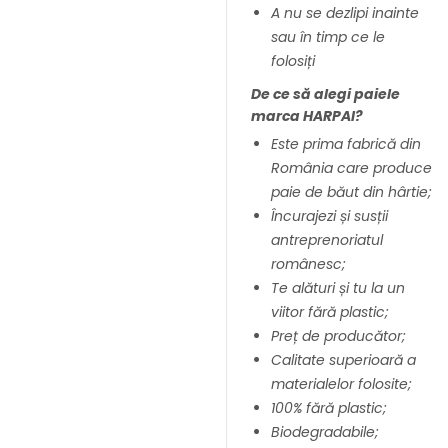
A nu se dezlipi inainte
sau în timp ce le
folosiți
De ce să alegi paiele
marca HARPAI?
Este prima fabrică din
România care produce
paie de băut din hârtie;
Încurajezi și susții
antreprenoriatul
românesc;
Te alături și tu la un
viitor fără plastic;
Preț de producător;
Calitate superioară a
materialelor folosite;
100% fără plastic;
Biodegradabile;