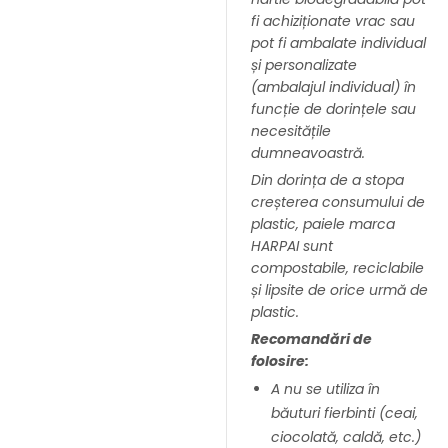
fi achiziționate vrac sau
pot fi ambalate individual
și personalizate
(ambalajul individual) în
funcție de dorințele sau
necesitățile
dumneavoastră.
Din dorința de a stopa
creșterea consumului de
plastic, paiele marca
HARPAI sunt
compostabile, reciclabile
și lipsite de orice urmă de
plastic.
Recomandări de
folosire:
A nu se utiliza în
băuturi fierbinti (ceai,
ciocolată, caldă, etc.)