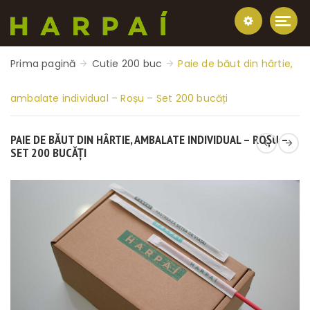
Prima pagină
Cutie 200 buc
Paie de băut din hârtie,
ambalate individual – Roșu – Set 200 bucăți
PAIE DE BĂUT DIN HÂRTIE, AMBALATE INDIVIDUAL – ROȘU –
SET 200 BUCĂȚI