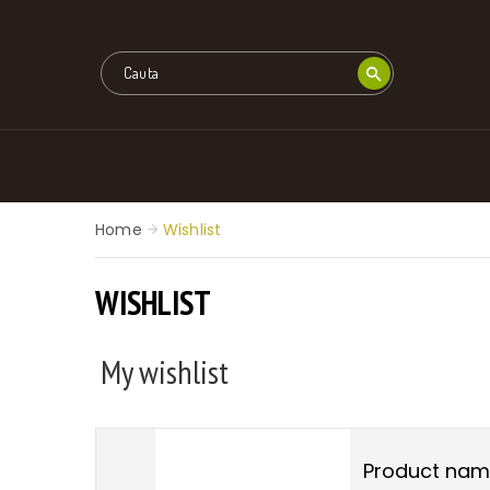
Home
Wishlist
WISHLIST
My wishlist
Product na