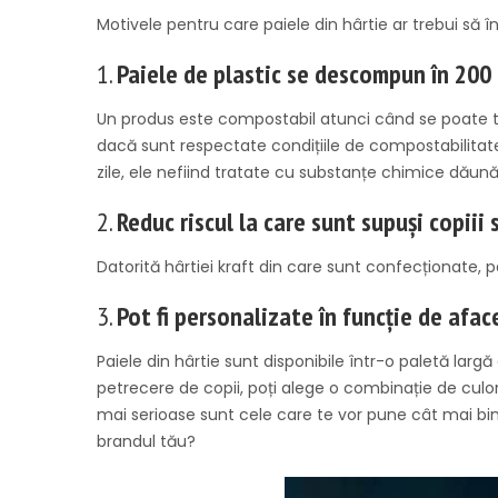
Motivele pentru care paiele din hârtie ar trebui să î
1.
Paiele de plastic se descompun în 200 d
Un produs este compostabil atunci când se poate t
dacă sunt respectate condițiile de compostabilitat
zile, ele nefiind tratate cu substanțe chimice dăun
2.
Reduc riscul la care sunt supuși copiii
Datorită hârtiei kraft din care sunt confecționate, 
3.
Pot fi personalizate în funcție de afac
Paiele din hârtie sunt disponibile într-o paletă larg
petrecere de copii, poți alege o combinație de culo
mai serioase sunt cele care te vor pune cât mai bi
brandul tău?