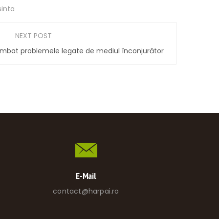
sinta
NEXT POST
ombat problemele legate de mediul înconjurător
E-Mail
contact@harpai.ro