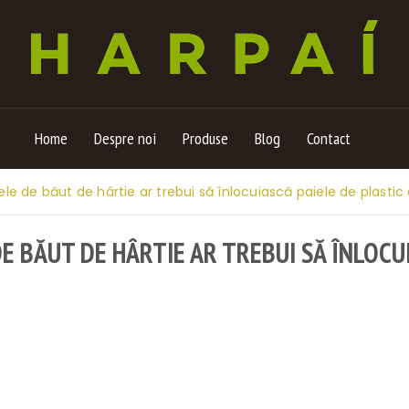
Home
Despre noi
Produse
Blog
Contact
le de băut de hârtie ar trebui să înlocuiască paiele de plastic 
E BĂUT DE HÂRTIE AR TREBUI SĂ ÎNLOCUI