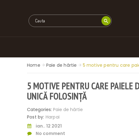
Home
Paie de hârtie
5 motive pentru care paie
5 MOTIVE PENTRU CARE PAIELE D
UNICĂ FOLOSINȚĂ
Categories:
Paie de hârtie
Post by:
Harpai
ian.. 12 2021
No comment