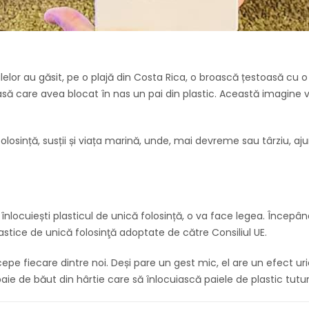
elor au găsit, pe o plajă din Costa Rica, o broască țestoasă cu o 
să care avea blocat în nas un pai din plastic. Această imagine v
 folosință, susții și viața marină, unde, mai devreme sau târziu, a
cuiești plasticul de unică folosință, o va face legea. Începând c
astice de unică folosinţă adoptate de către Consiliul UE.
epe fiecare dintre noi. Deși pare un gest mic, el are un efect ur
ie de băut din hârtie care să înlocuiască paiele de plastic tuturo