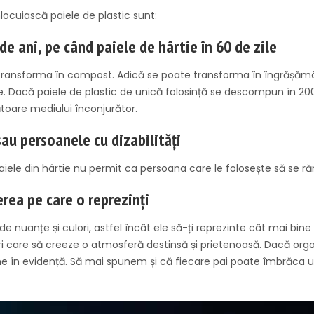
nlocuiască paiele de plastic sunt:
e ani, pe când paiele de hârtie în 60 de zile
ransforma în compost. Adică se poate transforma în îngrășământ
e. Dacă paiele de plastic de unică folosință se descompun în 20
ătoare mediului înconjurător.
 sau persoanele cu dizabilități
paiele din hârtie nu permit ca persoana care le folosește să se r
erea pe care o reprezinți
ă de nuanțe și culori, astfel încât ele să-ți reprezinte cât mai b
ri care să creeze o atmosferă destinsă și prietenoasă. Dacă org
ne în evidență. Să mai spunem și că fiecare pai poate îmbrăca un