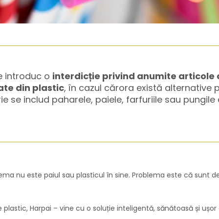
 introduc o
interdicție privind anumite articole
ate din plastic
, în cazul cărora există alternative p
 se includ paharele, paiele, farfuriile sau pungile
blema nu este paiul sau plasticul în sine. Problema este că sunt
stic, Harpai – vine cu o soluție inteligentă, sănătoasă și ușor d