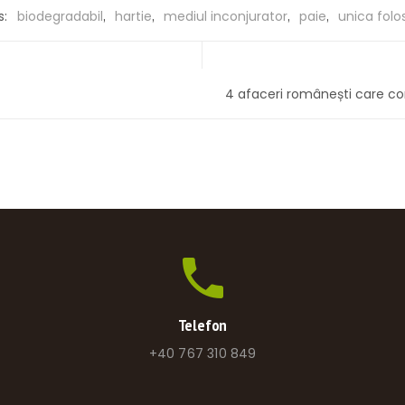
,
,
,
,
s:
biodegradabil
hartie
mediul inconjurator
paie
unica folo
4 afaceri românești care c
Telefon
+40 767 310 849