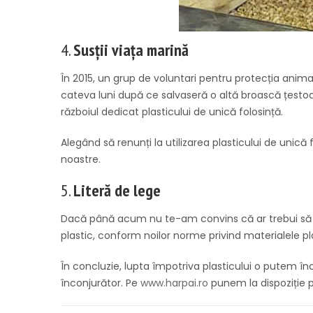
4.
Susții viața marină
În 2015, un grup de voluntari pentru protecția animal
cateva luni după ce salvaseră o altă broască țestoa
războiul dedicat plasticului de unică folosință.
Alegând să renunți la utilizarea plasticului de unică
noastre.
5.
Literă de lege
Dacă până acum nu te-am convins că ar trebui să înlo
plastic, conform noilor norme privind materialele pl
În concluzie, lupta împotriva plasticului o putem înc
înconjurător. Pe
www.harpai.ro
punem la dispoziție pa